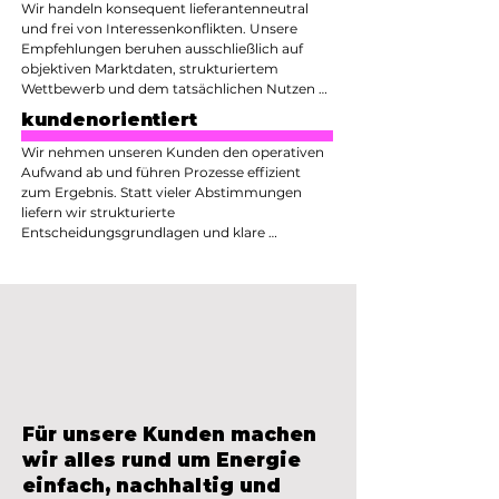
Wir handeln konsequent lieferantenneutral 
und frei von Interessenkonflikten. Unsere 
Empfehlungen beruhen ausschließlich auf 
objektiven Marktdaten, strukturiertem 
Wettbewerb und dem tatsächlichen Nutzen 
für unsere Kunden. Unabhängigkeit schafft 
kundenorientiert
faire Preise und langfristig tragfähige 
Beschaffungslösungen.
Wir nehmen unseren Kunden den operativen 
Aufwand ab und führen Prozesse effizient 
zum Ergebnis. Statt vieler Abstimmungen 
liefern wir strukturierte 
Entscheidungsgrundlagen und klare 
Empfehlungen. Kundenorientierung bedeutet 
für uns, Zeit zu sparen, Komplexität zu 
reduzieren und verlässliche Entscheidungen 
zu ermöglichen.
Für unsere Kunden machen
wir alles rund um Energie
einfach, nachhaltig und