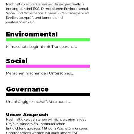
Nachhaltigkeit verstehen wir dabei ganzheitlich
entlang der drei ESG-Dimensionen Environmental,
Social und Governance. Unsere ESG-Strategie wird
jährlich überprüft und kontinuierlich
weiterentwickelt.
Environmental
Klimaschutz beginnt mit Transparenz.

Wir unterstützen Immobilienunternehmen 
Social
dabei, ihre Energieverbräuche transparent zu 
machen, fundierte 
Menschen machen den Unterschied.

Beschaffungsentscheidungen zu treffen und 
CO₂-Emissionen nachhaltig zu reduzieren. 
Nachhaltigkeit bedeutet für uns auch 
Unsere digitale Energieplattform schafft die 
Governance
Verantwortung gegenüber Menschen. Wir 
Grundlage für datenbasierte Entscheidungen 
möchten ein Unternehmen aufbauen, das 
und macht Einsparungen bei Kosten und 
Vielfalt fördert, Chancen schafft und Wissen 
Emissionen messbar.

Unabhängigkeit schafft Vertrauen.

weitergibt.

Unser Ziel ist es, die von NeoBid betreuten 
NeoBid ist vollständig eigentümergeführt und 
Unser Anspruch
Mit unserem Wachstum möchten wir gezielt 
Immobilienportfolios jährlich um 
unabhängig. Wir sind weder von Investoren 
Nachhaltigkeit verstehen wir nicht als einmaliges
Frauen sowie junge Talente fördern und 
durchschnittlich mindestens 6 % CO₂ zu 
noch von Energielieferanten abhängig. 
Projekt, sondern als kontinuierlichen
langfristig entwickeln. Dazu gehören 
verbessern – als Beitrag zu den deutschen 
Dadurch können wir ausschließlich im 
Entwicklungsprozess. Mit dem Wachstum unseres
insbesondere Werkstudierende, dual 
Klimazielen bis 2030 und zur Klimaneutralität 
Unternehmens werden wir auch unsere ESG-
Interesse unserer Kunden beraten.
