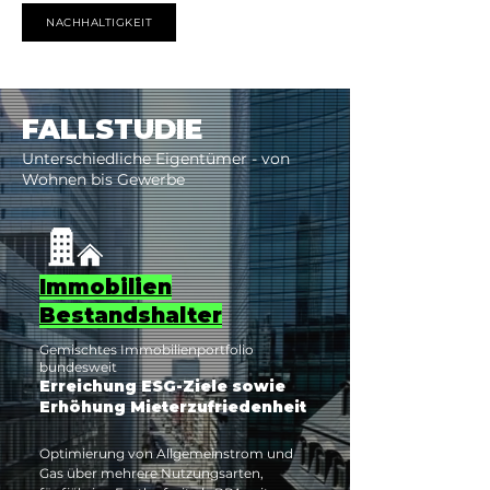
Umsetzung – von grauer bis grüner Energie.
NACHHALTIGKEIT
FALLSTUDIE
Unterschiedliche Eigentümer - von
Wohnen bis Gewerbe
Immobilien
Bestandshalter
Gemischtes Immobilienportfolio
bundesweit
Erreichung ESG-Ziele sowie
Erhöhung Mieterzufriedenheit
Optimierung von Allgemeinstrom und 
Gas über mehrere Nutzungsarten, 