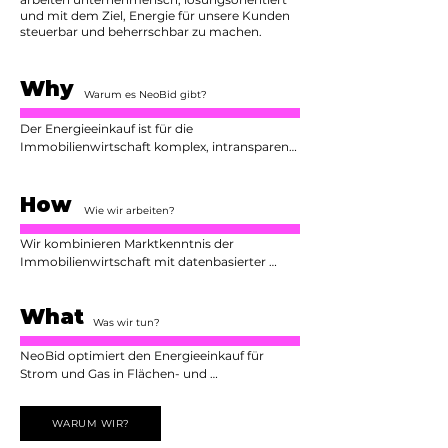
und mit dem Ziel, Energie für unsere Kunden
steuerbar und beherrschbar zu machen.
Why
Warum es NeoBid gibt?
Der Energieeinkauf ist für die 
Immobilienwirtschaft komplex, intransparent 
und operativ aufwendig. Gleichzeitig hat 
Energie einen direkten Einfluss auf 
How
Nebenkosten, ESG-Ziele und die 
Wie wir arbeiten?
Wettbewerbsfähigkeit von Immobilien. 
NeoBid wurde gegründet, um diesen Prozess 
Wir kombinieren Marktkenntnis der 
zu vereinfachen, Transparenz zu schaffen und 
Immobilienwirtschaft mit datenbasierter 
fundierte Entscheidungen zu ermöglichen.
Analyse und einem klar strukturierten 
Beschaffungsprozess. Durch standardisierte 
What
Ausschreibungen, breite Marktansprache und 
Was wir tun?
transparente Vergabeempfehlungen entlasten 
wir unsere Kunden vollständig – kostenfrei 
NeoBid optimiert den Energieeinkauf für 
und unabhängig.
Strom und Gas in Flächen- und 
Immobilienportfolios. Wir analysieren 
Verbräuche, entwickeln passende 
WARUM WIR?
Beschaffungsstrategien, führen 
Ausschreibungen durch und begleiten die 