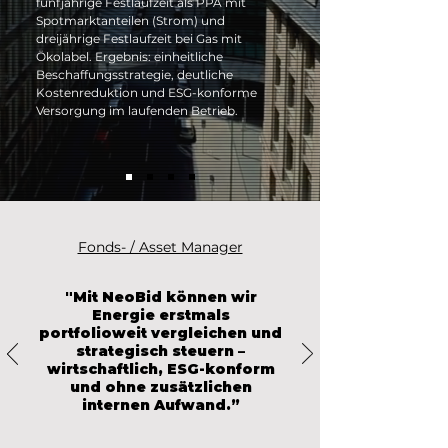
fünfjährige Festlaufzeit als PPA mit 
Spotmarktanteilen (Strom) und 
dreijährige Festlaufzeit bei Gas mit 
Ökolabel. Ergebnis: einheitliche 
Beschaffungsstrategie, deutliche 
Kostenreduktion und ESG-konforme 
Versorgung im laufenden Betrieb.
Fonds- / Asset Manager
"Mit NeoBid können wir
Energie erstmals
portfolioweit vergleichen und
strategisch steuern –
wirtschaftlich, ESG-konform
und ohne zusätzlichen
internen Aufwand.”